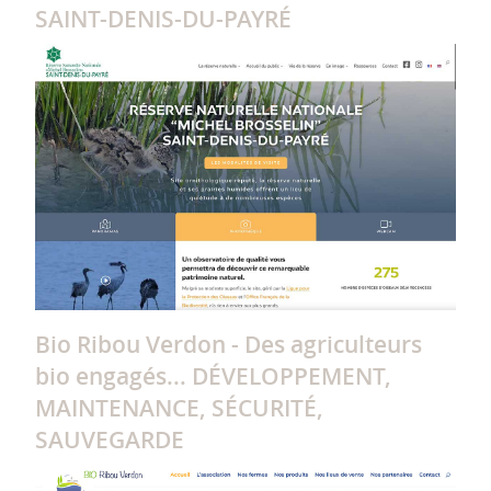
SAINT-DENIS-DU-PAYRÉ
Bio Ribou Verdon - Des agriculteurs
bio engagés... DÉVELOPPEMENT,
MAINTENANCE, SÉCURITÉ,
SAUVEGARDE