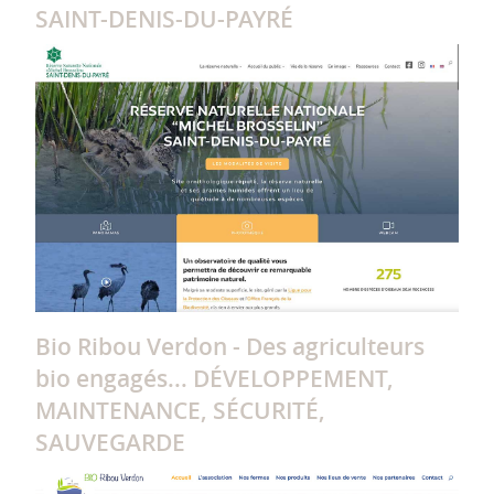
SAINT-DENIS-DU-PAYRÉ
Bio Ribou Verdon - Des agriculteurs
bio engagés... DÉVELOPPEMENT,
MAINTENANCE, SÉCURITÉ,
SAUVEGARDE