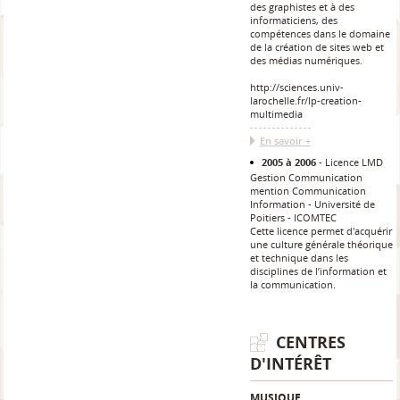
des graphistes et à des
informaticiens, des
compétences dans le domaine
de la création de sites web et
des médias numériques.
http://sciences.univ-
larochelle.fr/lp-creation-
multimedia
En savoir +
2005 à 2006
Licence LMD
Gestion Communication
mention Communication
Information
Université de
Poitiers - ICOMTEC
Cette licence permet d'acquérir
une culture générale théorique
et technique dans les
disciplines de l’information et
la communication.
CENTRES
D'INTÉRÊT
MUSIQUE