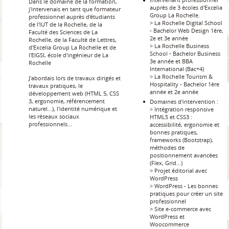
Dans le domaine de la formation,
auprès de 3 écoles d'Excelia
j'intervenais en tant que formateur
Group La Rochelle.
professionnel auprès d'étudiants
> La Rochelle Digital School
de l'IUT de la Rochelle, de la
- Bachelor Web Design 1ère,
Faculté des Sciences de La
2e et 3e année
Rochelle, de la Faculté de Lettres,
> La Rochelle Business
d'Excelia Group La Rochelle et de
School - Bachelor Business
l'EIGSI, école d'ingénieur de La
3e année et BBA
Rochelle
International ​​​​​​​(Bac+4)
> La Rochelle Tourism &
J'abordais lors de travaux dirigés et
Hospitality - Bachelor 1ère
travaux pratiques, le
année et 2e année
développement web (HTML 5, CSS
3, ergonomie, référencement
Domaines d'intervention :
naturel...), l'identité numérique et
> Intégration responsive
les réseaux sociaux
HTML5 et CSS3 :
professionnels...
accessibilité, ergonomie et
bonnes pratiques,
frameworks (Bootstrap),
méthodes de
positionnement avancées
(Flex, Grid...)
> Projet éditorial avec
WordPress
> WordPress - Les bonnes
pratiques pour créer un site
professionnel
> Site e-commerce avec
WordPress et
Woocommerce