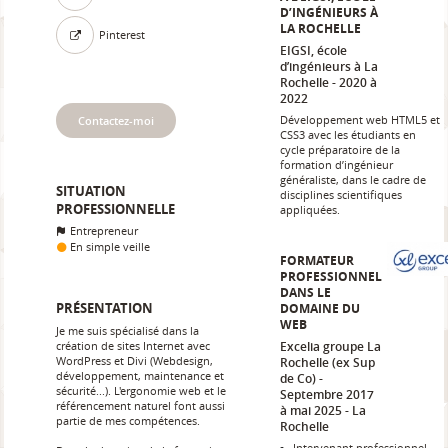
D’INGÉNIEURS À
LA ROCHELLE
Pinterest
EIGSI, école
d’ingénieurs à La
Rochelle
2020 à
2022
Développement web HTML5 et
Contactez-moi
CSS3 avec les étudiants en
cycle préparatoire de la
formation d’ingénieur
généraliste, dans le cadre de
SITUATION
disciplines scientifiques
PROFESSIONNELLE
appliquées.
Entrepreneur
En simple veille
FORMATEUR
PROFESSIONNEL
DANS LE
PRÉSENTATION
DOMAINE DU
WEB
Je me suis spécialisé dans la
création de sites Internet avec
Excelia groupe La
WordPress et Divi (Webdesign,
Rochelle (ex Sup
développement, maintenance et
de Co)
sécurité...). L'ergonomie web et le
Septembre 2017
référencement naturel font aussi
à mai 2025
La
partie de mes compétences.
Rochelle
Intervenant professionnel