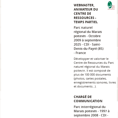
WEBMASTER,
ANIMATEUR DU
CENTRE DE
RESSOURCES -
TEMPS PARTIEL
Parc naturel
régional du Marais
poitevin
Octobre
2009 à septembre
2025
CDI
Saint-
Denis-du-Payré (85)
France
Développer et valoriser le
Centre de Ressources du Parc
naturel régional du Marais
poitevin. ll est composé de
plus de 100 000 documents
(photos, cartes postales,
enregistrements sonores, livres
et documents...).
CHARGÉ DE
COMMUNICATION
Parc interrégional du
Marais poitevin
1997 à
septembre 2008
CDI