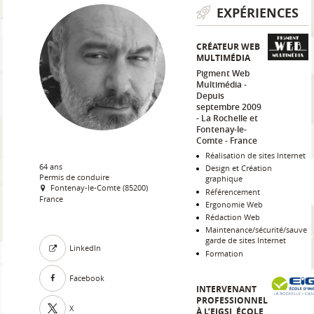
EXPÉRIENCES
CRÉATEUR WEB
MULTIMÉDIA
Pigment Web
Multimédia
Depuis
septembre 2009
La Rochelle et
Fontenay-le-
Comte
France
Réalisation de sites Internet
64 ans
Design et Création
Permis de conduire
graphique
Fontenay-le-Comte (85200)
Référencement
France
Ergonomie Web
Rédaction Web
Maintenance/sécurité/sauve
garde de sites Internet
LinkedIn
Formation
Facebook
INTERVENANT
PROFESSIONNEL
X
À L’EIGSI, ÉCOLE